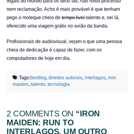
legais do mundo para os seus fãs, não rolou processo
nem reclamação. Acho é mais provável é que tenham
pego o moleque cheio de
tempo livre
talento e, sei lá,
oferecido uma viagem grátis no avião da banda.
Profissionais de audiovisual, vejam o que uma pessoa
cheia de dedicação é capaz de fazer, com os
computadores de hoje em dia.
Tags:
bootleg
,
direitos autorais
,
interlagos
,
iron
maiden
,
talento
,
tecnologia
2 COMMENTS ON
“IRON
MAIDEN: RUN TO
INTERLAGOS. UM OUTRO