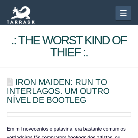
Nav
.: THE WORST KIND OF
THIEF :.
IRON MAIDEN: RUN TO
INTERLAGOS. UM OUTRO
NÍVEL DE BOOTLEG
Em mil novecentos e patavina, era bastante comum os
verdadeiros fãs comprarem
bootlegs
dos artistas, ou