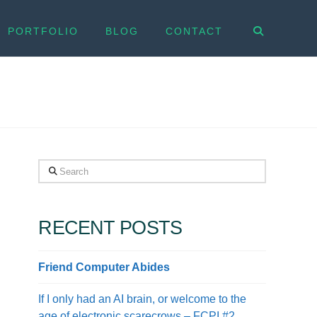
PORTFOLIO
BLOG
CONTACT
Search
RECENT POSTS
Friend Computer Abides
If I only had an AI brain, or welcome to the
age of electronic scarecrows – FCPI #2