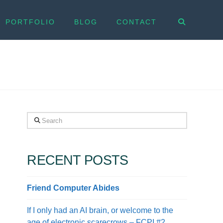
PORTFOLIO
BLOG
CONTACT
Search
RECENT POSTS
Friend Computer Abides
If I only had an AI brain, or welcome to the
age of electronic scarecrows – FCPI #2