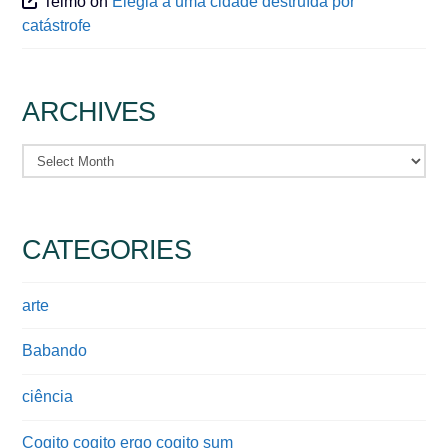
Telmo
on
Elegia a uma cidade destruída por
catástrofe
ARCHIVES
Archives
CATEGORIES
arte
Babando
ciência
Cogito cogito ergo cogito sum