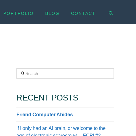
PORTFOLIO
BLOG
CONTACT
Search
RECENT POSTS
Friend Computer Abides
If I only had an AI brain, or welcome to the
age of electronic scarecrows – FCPI #2