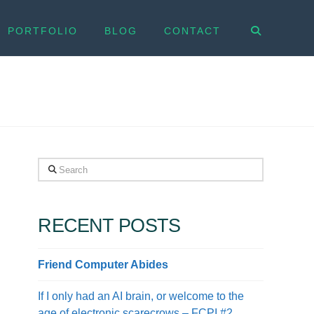
PORTFOLIO
BLOG
CONTACT
Search
RECENT POSTS
Friend Computer Abides
If I only had an AI brain, or welcome to the
age of electronic scarecrows – FCPI #2