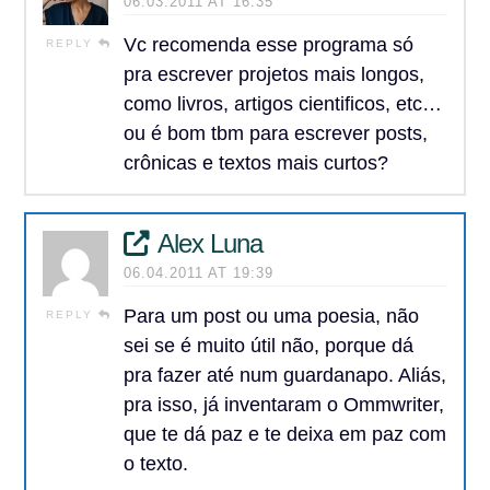
06.03.2011 AT 16:35
Vc recomenda esse programa só
REPLY
pra escrever projetos mais longos,
como livros, artigos cientificos, etc…
ou é bom tbm para escrever posts,
crônicas e textos mais curtos?
Alex Luna
06.04.2011 AT 19:39
Para um post ou uma poesia, não
REPLY
sei se é muito útil não, porque dá
pra fazer até num guardanapo. Aliás,
pra isso, já inventaram o Ommwriter,
que te dá paz e te deixa em paz com
o texto.