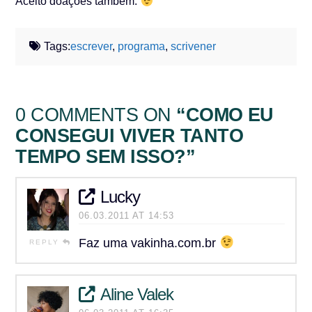
Aceito doações também.
Tags:
escrever
,
programa
,
scrivener
0 COMMENTS ON
“COMO EU
CONSEGUI VIVER TANTO
TEMPO SEM ISSO?”
Lucky
06.03.2011 AT 14:53
Faz uma vakinha.com.br
REPLY
Aline Valek