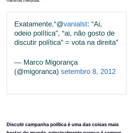
mesma medida.
Exatamente.“@
vanialst
: “Ai,
odeio política”, “ai, não gosto de
discutir política” = vota na direita”
— Marco Migorança
(@migoranca)
setembro 8, 2012
Discutir campanha política é uma das coisas mais
bestas do mundo, principalmente porque é sempre