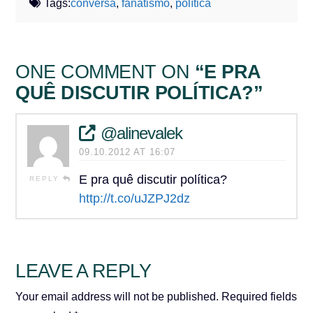
Tags:
conversa
,
fanatismo
,
política
ONE COMMENT ON
“E PRA
QUÊ DISCUTIR POLÍTICA?”
@alinevalek
09.10.2012 AT 16:07
E pra quê discutir política?
REPLY
http://t.co/uJZPJ2dz
LEAVE A REPLY
Your email address will not be published.
Required fields