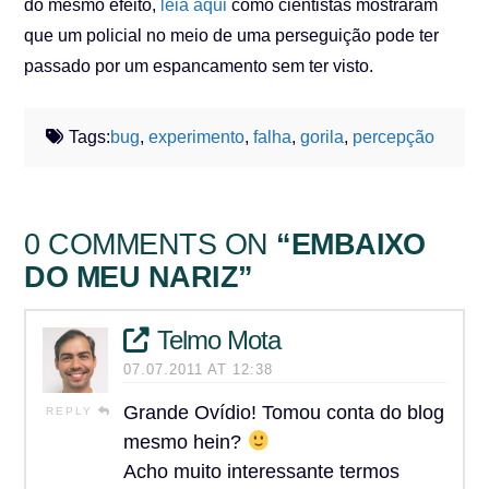
do mesmo efeito,
leia aqui
como cientistas mostraram
que um policial no meio de uma perseguição pode ter
passado por um espancamento sem ter visto.
Tags:
bug
,
experimento
,
falha
,
gorila
,
percepção
0 COMMENTS ON
“EMBAIXO
DO MEU NARIZ”
Telmo Mota
07.07.2011 AT 12:38
Grande Ovídio! Tomou conta do blog
REPLY
mesmo hein?
Acho muito interessante termos