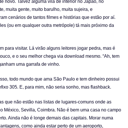
e novo. Talvez alguma vila de interior no Japão, no
, muita gente, muito barulho, muita sujeira, e
m cenários de tantos filmes e histórias que estão por aí.
es (ou em qualquer outra metrópole) tá mais próximo da
ara visitar. Lá virão alguns leitores jogar pedra, mas é
 pouco, e o seu melhor chega via download mesmo. “Ah, tem
 ganham uma garrafa de vinho.
 isso, todo mundo que ama São Paulo e tem dinheiro possui
refixo 305. E, para mim, não seria sonho, mas flashback.
 que não estão nas listas de lugares-comuns onde as
o México, Sevilla, Coimbra. Não é bem uma casa no campo
erto. Ainda não é longe demais das capitais. Morar numa
antagens, como ainda estar perto de um aeroporto,