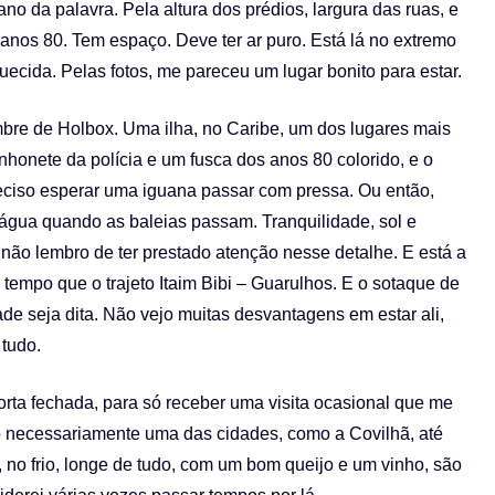
ano da palavra. Pela altura dos prédios, largura das ruas, e
 anos 80. Tem espaço. Deve ter ar puro. Está lá no extremo
uecida. Pelas fotos, me pareceu um lugar bonito para estar.
bre de Holbox. Uma ilha, no Caribe, um dos lugares mais
honete da polícia e um fusca dos anos 80 colorido, e o
preciso esperar uma iguana passar com pressa. Ou então,
’água quando as baleias passam. Tranquilidade, sol e
s não lembro de ter prestado atenção nesse detalhe. E está a
tempo que o trajeto Itaim Bibi – Guarulhos. E o sotaque de
de seja dita. Não vejo muitas desvantagens em estar ali,
tudo.
orta fechada, para só receber uma visita ocasional que me
Não necessariamente uma das cidades, como a Covilhã, até
 no frio, longe de tudo, com um bom queijo e um vinho, são