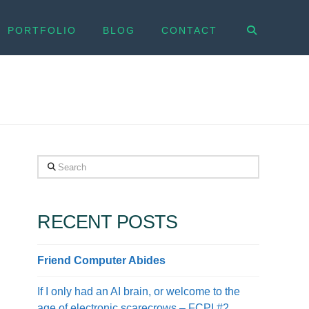
PORTFOLIO
BLOG
CONTACT
Search
RECENT POSTS
Friend Computer Abides
If I only had an AI brain, or welcome to the
age of electronic scarecrows – FCPI #2