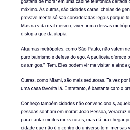
gostaria de morar em uma cabine telefônica deitada d
máximo. As outras, são cidades caras, cheias de gente
provavelmente só são consideradas legais porque fora
Mas na vida real mesmo, viver numa dessas metrópol
distopia que da utopia.
Algumas metrópoles, como São Paulo, não valem nem p
puro bairrismo e defesa do ego. A pauliceia oferece
os amigos.” Tem. Eles podem vir me visitar, e ainda
Outras, como Miami, são mais sedutoras. Talvez por
uma casa favorita lá. Entretanto, é bastante caro o p
Conheço também cidades não convencionais, aquelas
pessoas sonham em morar: João Pessoa, Veracruz n
para cantar muitos rocks rurais, mas dá pra chegar p
cidade que não é o centro do universo tem imensas v