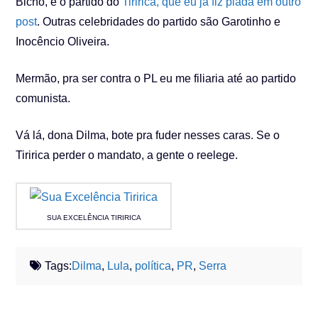
Bicho, é o partido do
Tiririca, que eu já fiz piada em outro
post
. Outras celebridades do partido são Garotinho e
Inocêncio Oliveira.
Mermão, pra ser contra o PL eu me filiaria até ao partido
comunista.
Vá lá, dona Dilma, bote pra fuder nesses caras. Se o
Tiririca perder o mandato, a gente o reelege.
SUA EXCELÊNCIA TIRIRICA
Tags:
Dilma
,
Lula
,
política
,
PR
,
Serra