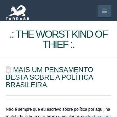
Nav
.: THE WORST KIND OF
THIEF :.
MAIS UM PENSAMENTO
BESTA SOBRE A POLÍTICA
BRASILEIRA
Não é sempre que eu escrevo sobre política por aqui, na
realidade, é bem raro. Mas como alguns posts
chegaram