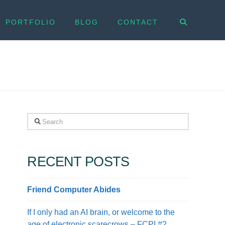
PORTFOLIO
BLOG
CONTACT
Search
RECENT POSTS
Friend Computer Abides
If I only had an AI brain, or welcome to the
age of electronic scarecrows – FCPI #2