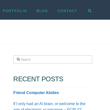
PORTFOLIO
BLOG
CONTACT
Search
RECENT POSTS
Friend Computer Abides
If I only had an AI brain, or welcome to the
age of electronic scarecrows – FCPI #2