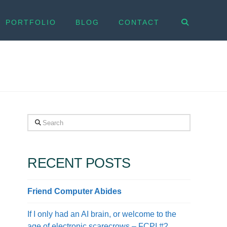
PORTFOLIO
BLOG
CONTACT
Search
RECENT POSTS
Friend Computer Abides
If I only had an AI brain, or welcome to the
age of electronic scarecrows – FCPI #2