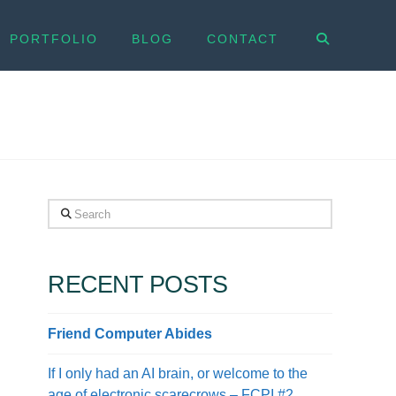
PORTFOLIO
BLOG
CONTACT
Search
RECENT POSTS
Friend Computer Abides
If I only had an AI brain, or welcome to the
age of electronic scarecrows – FCPI #2