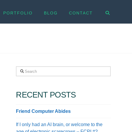
PORTFOLIO
BLOG
CONTACT
Search
RECENT POSTS
Friend Computer Abides
If I only had an AI brain, or welcome to the
age of electronic scarecrows – FCPI #2