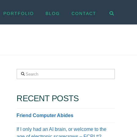
PORTFOLIO
BLOG
CONTACT
Search
RECENT POSTS
Friend Computer Abides
If I only had an AI brain, or welcome to the
age of electronic scarecrows – FCPI #2