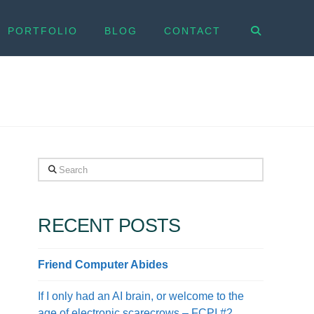
PORTFOLIO
BLOG
CONTACT
Search
RECENT POSTS
Friend Computer Abides
If I only had an AI brain, or welcome to the
age of electronic scarecrows – FCPI #2