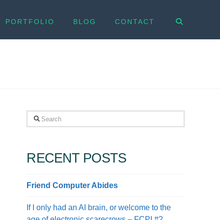
PORTFOLIO
BLOG
CONTACT
Search
RECENT POSTS
Friend Computer Abides
If I only had an AI brain, or welcome to the
age of electronic scarecrows – FCPI #2