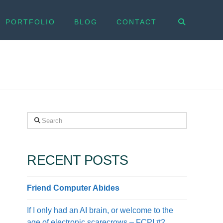
PORTFOLIO
BLOG
CONTACT
Search
RECENT POSTS
Friend Computer Abides
If I only had an AI brain, or welcome to the
age of electronic scarecrows – FCPI #2