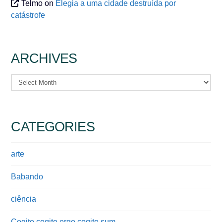
Telmo
on
Elegia a uma cidade destruída por
catástrofe
ARCHIVES
Archives
CATEGORIES
arte
Babando
ciência
Cogito cogito ergo cogito sum