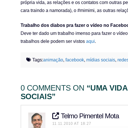
própria vida, as relações e os contatos com outras p
cara traindo a namorada), o #mimimi, as outras relaç
Trabalho dos diabos pra fazer o vídeo no Facebo
Deve ter dado um trabalho imenso para fazer o vídeo 
trabalhos dele podem ser vistos
aqui
.
Tags:
animação
,
facebook
,
mídias sociais
,
redes
0 COMMENTS ON
“UMA VIDA
SOCIAIS”
Telmo Pimentel Mota
11.11.2010 AT 18:27