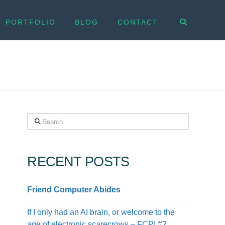
PORTFOLIO
BLOG
CONTACT
Search
RECENT POSTS
Friend Computer Abides
If I only had an AI brain, or welcome to the
age of electronic scarecrows – FCPI #2