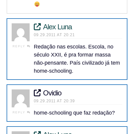
Alex Luna
09.29.2011 AT 20:21
Redação nas escolas. Escola, no
REPLY
século XXII, é pra formar massa
não-pensante. País civilizado já tem
home-schooling.
Ovidio
09.29.2011 AT 20:39
home-schooling que faz redação?
REPLY