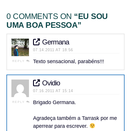
0 COMMENTS ON
“EU SOU
UMA BOA PESSOA”
Germana
07.14.2011 AT 18:56
Texto sensacional, parabéns!!!
REPLY
Ovidio
07.16.2011 AT 15:14
Brigado Germana.
REPLY
Agradeça também a Tarrask por me
aperrear para escrever.