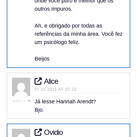
onde você puro é melhor que os
outros impuros.
Ah, e obrigado por todas as
referências da minha área. Você fez
um psicólogo feliz.
Beijos
Alice
07.22.2011 AT 00:23
Já lesse Hannah Arendt?
REPLY
Bjo.
Ovidio