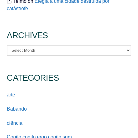
Telmo
on
Elegia a uma cidade destruída por
catástrofe
ARCHIVES
Archives
CATEGORIES
arte
Babando
ciência
Cogito cogito ergo cogito sum