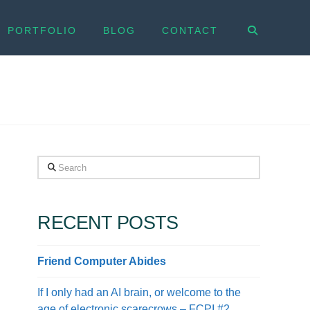
PORTFOLIO
BLOG
CONTACT
Search
RECENT POSTS
Friend Computer Abides
If I only had an AI brain, or welcome to the
age of electronic scarecrows – FCPI #2