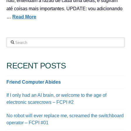
não, entendam a razão de cada uma delas, e sugiram
até coisas mais importantes. UPDATE: vou adicionando
…
Read More
Search
RECENT POSTS
Friend Computer Abides
If I only had an AI brain, or welcome to the age of
electronic scarecrows – FCPI #2
No robot will ever replace me, screamed the switchboard
operator – FCPI #01