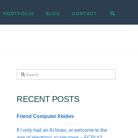
PORTFOLIO
BLOG
CONTACT
Search
RECENT POSTS
Friend Computer Abides
If I only had an AI brain, or welcome to the
age of electronic scarecrows – FCPI #2