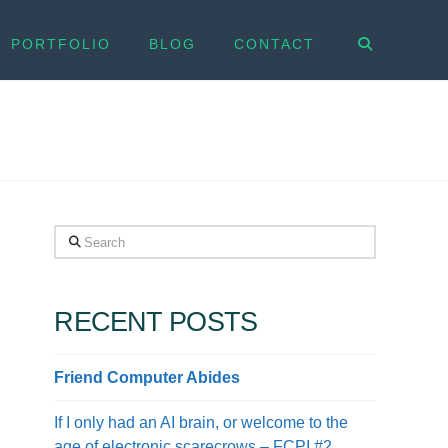
PORTFOLIO
BLOG
CONTACT
Search
RECENT POSTS
Friend Computer Abides
If I only had an AI brain, or welcome to the
age of electronic scarecrows – FCPI #2