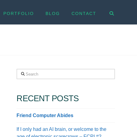
PORTFOLIO
BLOG
CONTACT
Search
RECENT POSTS
Friend Computer Abides
If I only had an AI brain, or welcome to the
age of electronic scarecrows – FCPI #2