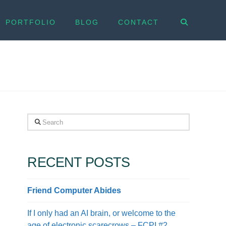
PORTFOLIO
BLOG
CONTACT
Search
RECENT POSTS
Friend Computer Abides
If I only had an AI brain, or welcome to the
age of electronic scarecrows – FCPI #2