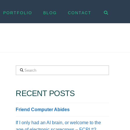
PORTFOLIO
BLOG
CONTACT
Search
RECENT POSTS
Friend Computer Abides
If I only had an AI brain, or welcome to the
age of electronic scarecrows – FCPI #2