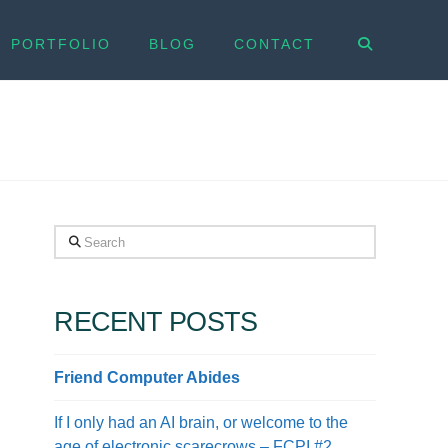
PORTFOLIO
BLOG
CONTACT
Search
RECENT POSTS
Friend Computer Abides
If I only had an AI brain, or welcome to the
age of electronic scarecrows – FCPI #2