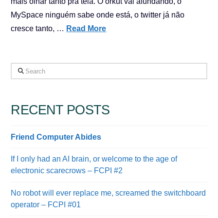
mais olhar tanto pra tela. O orkut vai afundando, o
MySpace ninguém sabe onde está, o twitter já não
cresce tanto, …
Read More
Search
RECENT POSTS
Friend Computer Abides
If I only had an AI brain, or welcome to the age of
electronic scarecrows – FCPI #2
No robot will ever replace me, screamed the switchboard
operator – FCPI #01