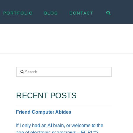
PORTFOLIO
BLOG
CONTACT
Search
RECENT POSTS
Friend Computer Abides
If I only had an AI brain, or welcome to the
age of electronic scarecrows – FCPI #2