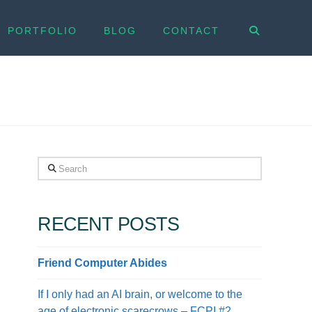
PORTFOLIO
BLOG
CONTACT
Search
RECENT POSTS
Friend Computer Abides
If I only had an AI brain, or welcome to the
age of electronic scarecrows – FCPI #2