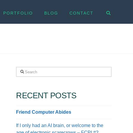
PORTFOLIO
BLOG
CONTACT
Search
RECENT POSTS
Friend Computer Abides
If I only had an AI brain, or welcome to the
age of electronic scarecrows – FCPI #2