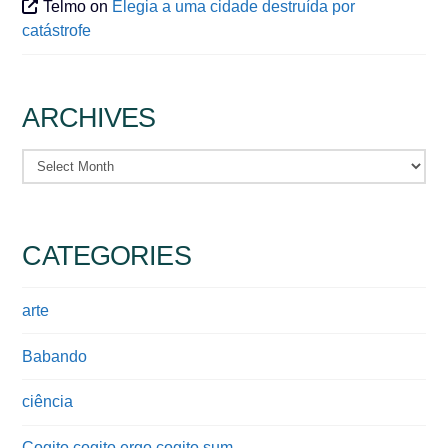
Telmo
on
Elegia a uma cidade destruída por
catástrofe
ARCHIVES
Archives
CATEGORIES
arte
Babando
ciência
Cogito cogito ergo cogito sum