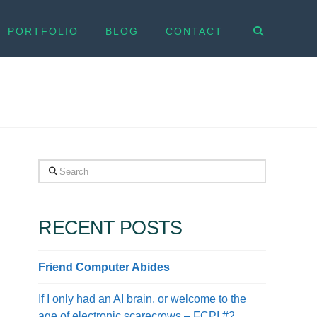
PORTFOLIO
BLOG
CONTACT
Search
RECENT POSTS
Friend Computer Abides
If I only had an AI brain, or welcome to the
age of electronic scarecrows – FCPI #2