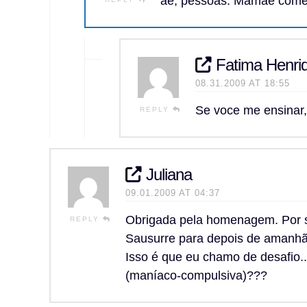
aê, pessoas. Mamãe comen
Fatima Henri
08.31.2009 AT 18:55
Se voce me ensinar
REPLY
Juliana
09.01.2009 AT 04:37
Obrigada pela homenagem. Por sin
REPLY
Sausurre para depois de amanhã
Isso é que eu chamo de desafio.
(maníaco-compulsiva)???