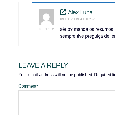
Alex Luna
09.01.2009 AT 07:28
sério? manda os resumos 
REPLY
sempre tive preguiça de le
LEAVE A REPLY
Your email address will not be published.
Required f
Comment
*