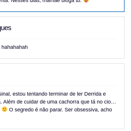
ta. Nesses dias, mamãe bloga tb.
ques
, hahahahah
al, estou tentando terminar de ler Derrida e
. Além de cuidar de uma cachorra que tá no cio…
.
O segredo é não parar. Ser obsessiva, acho