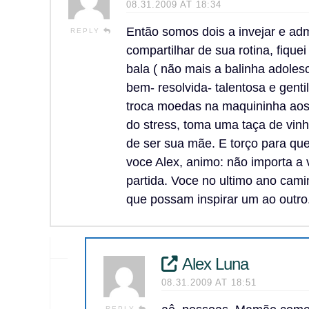
08.31.2009 AT 18:34
Então somos dois a invejar e admir
REPLY
compartilhar de sua rotina, fiqu
bala ( não mais a balinha adoles
bem- resolvida- talentosa e gent
troca moedas na maquininha aos
do stress, toma uma taça de vinh
de ser sua mãe. E torço para qu
voce Alex, animo: não importa a 
partida. Voce no ultimo ano cami
que possam inspirar um ao outr
Alex Luna
08.31.2009 AT 18:51
REPLY