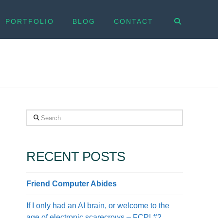
PORTFOLIO
BLOG
CONTACT
Search
RECENT POSTS
Friend Computer Abides
If I only had an AI brain, or welcome to the
age of electronic scarecrows – FCPI #2