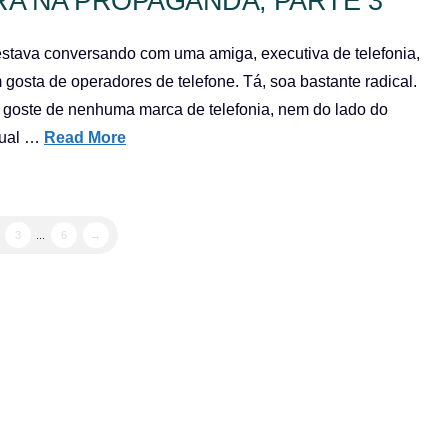
RA NA PROPAGANDA, PARTE 3
, estava conversando com uma amiga, executiva de telefonia,
gosta de operadores de telefone. Tá, soa bastante radical.
goste de nenhuma marca de telefonia, nem do lado do
Qual …
Read More
3
...
6
→