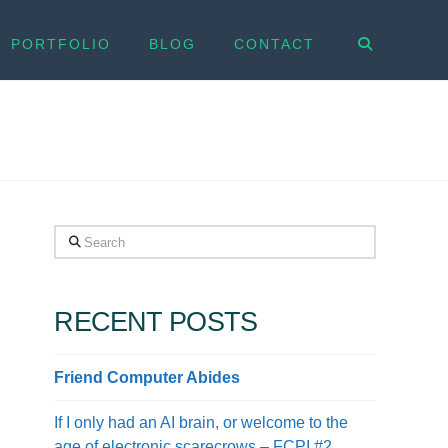
PORTFOLIO
BLOG
CONTACT
Search
RECENT POSTS
Friend Computer Abides
If I only had an AI brain, or welcome to the
age of electronic scarecrows – FCPI #2