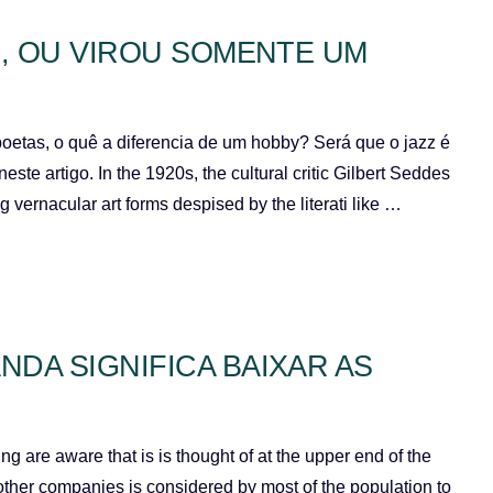
E, OU VIROU SOMENTE UM
poetas, o quê a diferencia de um hobby? Será que o jazz é
ste artigo. In the 1920s, the cultural critic Gilbert Seddes
 vernacular art forms despised by the literati like …
DA SIGNIFICA BAIXAR AS
ng are aware that is is thought of at the upper end of the
other companies is considered by most of the population to