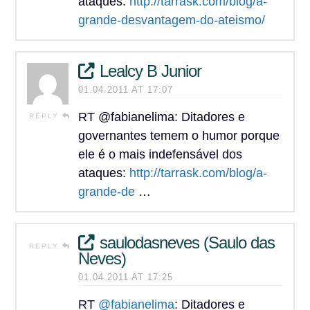
ataques:
http://tarrask.com/blog/a-
grande-desvantagem-do-ateismo/
Lealcy B Junior
01.04.2011 AT 17:07
RT @fabianelima: Ditadores e
REPLY
governantes temem o humor porque
ele é o mais indefensável dos
ataques:
http://tarrask.com/blog/a-
grande-de
…
saulodasneves (Saulo das
REPLY
Neves)
01.04.2011 AT 17:25
RT
@fabianelima
: Ditadores e