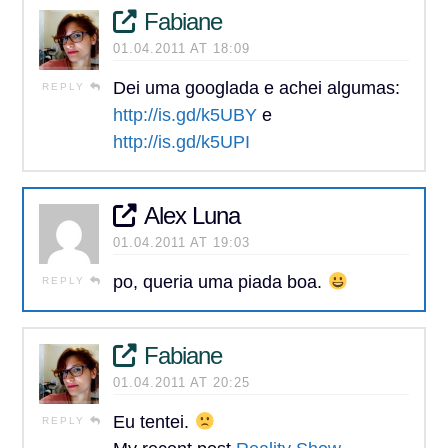
Fabiane
01.04.2011 AT 18:09
Dei uma googlada e achei algumas:
REPLY
http://is.gd/k5UBY
e
http://is.gd/k5UPI
Alex Luna
01.04.2011 AT 19:03
po, queria uma piada boa.
REPLY
Fabiane
01.04.2011 AT 20:25
Eu tentei.
REPLY