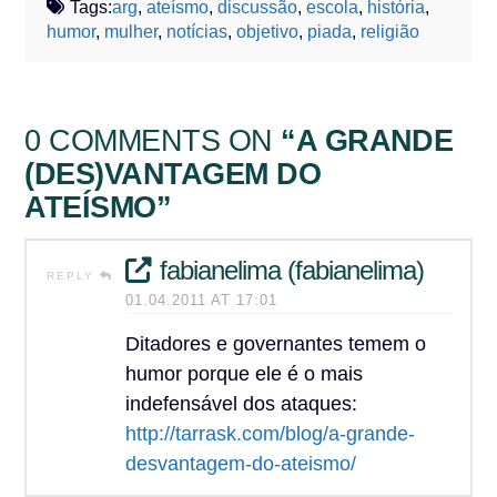
Tags:
arg
,
ateísmo
,
discussão
,
escola
,
história
,
humor
,
mulher
,
notícias
,
objetivo
,
piada
,
religião
0 COMMENTS ON
“A GRANDE
(DES)VANTAGEM DO
ATEÍSMO”
fabianelima (fabianelima)
REPLY
01.04.2011 AT 17:01
Ditadores e governantes temem o
humor porque ele é o mais
indefensável dos ataques:
http://tarrask.com/blog/a-grande-
desvantagem-do-ateismo/