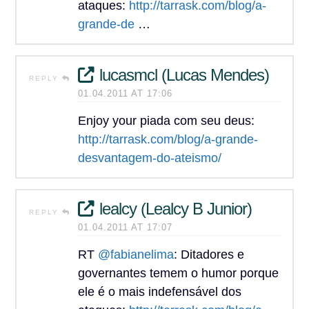
ataques:
http://tarrask.com/blog/a-
grande-de
…
lucasmcl (Lucas Mendes)
REPLY
01.04.2011 AT 17:06
Enjoy your piada com seu deus:
http://tarrask.com/blog/a-grande-
desvantagem-do-ateismo/
lealcy (Lealcy B Junior)
REPLY
01.04.2011 AT 17:07
RT
@fabianelima
: Ditadores e
governantes temem o humor porque
ele é o mais indefensável dos