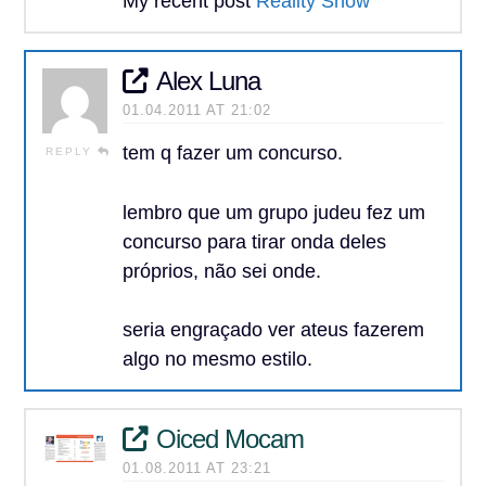
My recent post
Reality Show
Alex Luna
01.04.2011 AT 21:02
tem q fazer um concurso.
REPLY
lembro que um grupo judeu fez um
concurso para tirar onda deles
próprios, não sei onde.
seria engraçado ver ateus fazerem
algo no mesmo estilo.
Oiced Mocam
01.08.2011 AT 23:21