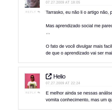
07.27.2009 AT 18:05
Tarrasko, eu não li o artigo não
REPLY
Mas aprendizado social me parec
…
O fato de você divulgar mais fa
de que o aprendizado vai ser maio
Helio
07.27.2009 AT 22:24
E melhor ainda se nessas análi
REPLY
vomita conhecimento, mas um que