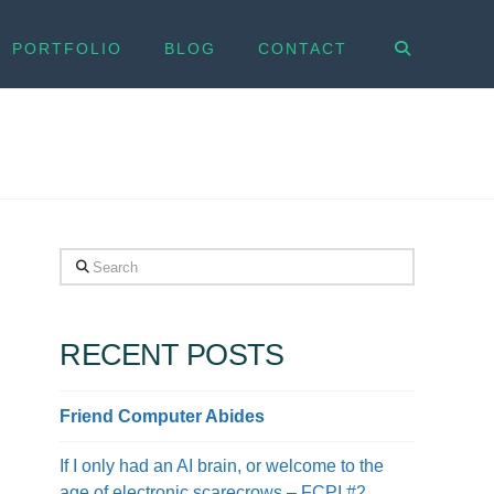
PORTFOLIO
BLOG
CONTACT
Search
RECENT POSTS
Friend Computer Abides
If I only had an AI brain, or welcome to the
age of electronic scarecrows – FCPI #2