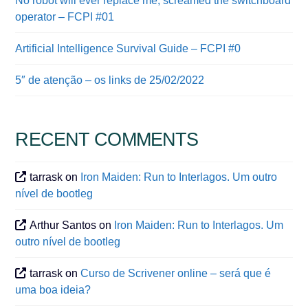
No robot will ever replace me, screamed the switchboard
operator – FCPI #01
Artificial Intelligence Survival Guide – FCPI #0
5″ de atenção – os links de 25/02/2022
RECENT COMMENTS
tarrask
on
Iron Maiden: Run to Interlagos. Um outro
nível de bootleg
Arthur Santos
on
Iron Maiden: Run to Interlagos. Um
outro nível de bootleg
tarrask
on
Curso de Scrivener online – será que é
uma boa ideia?