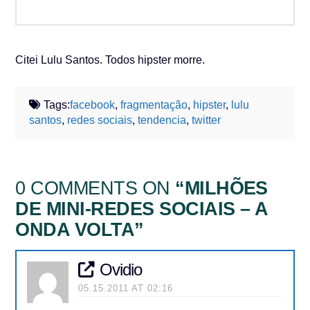
Citei Lulu Santos. Todos hipster morre.
Tags:
facebook
,
fragmentação
,
hipster
,
lulu
santos
,
redes sociais
,
tendencia
,
twitter
0 COMMENTS ON
“MILHÕES
DE MINI-REDES SOCIAIS – A
ONDA VOLTA”
Ovidio
05.15.2011 AT 02:16