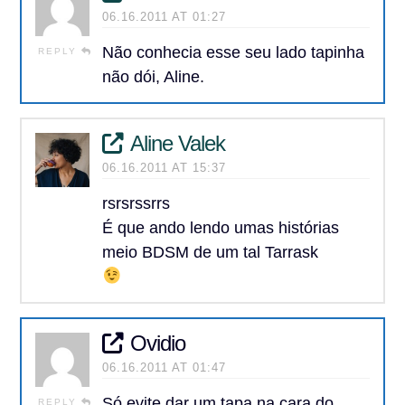
06.16.2011 AT 01:27
Não conhecia esse seu lado tapinha
REPLY
não dói, Aline.
Aline Valek
06.16.2011 AT 15:37
rsrsrssrrs
É que ando lendo umas histórias
meio BDSM de um tal Tarrask
Ovidio
06.16.2011 AT 01:47
Só evite dar um tapa na cara do
REPLY