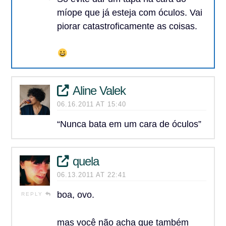
míope que já esteja com óculos. Vai
piorar catastroficamente as coisas.
Aline Valek
06.16.2011 AT 15:40
“Nunca bata em um cara de óculos”
quela
06.13.2011 AT 22:41
boa, ovo.
REPLY
mas você não acha que também