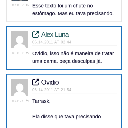
Esse texto foi um chute no
REPLY
estômago. Mas eu tava precisando.
Alex Luna
06.14.2011 AT 02:44
Ovídio, isso não é maneira de tratar
REPLY
uma dama. peça desculpas já.
Ovidio
06.14.2011 AT 21:54
Tarrask,
REPLY
Ela disse que tava precisando.