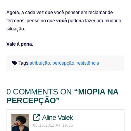
Agora, a cada vez que você pensar em reclamar de
terceiros, pense no que
você
poderia fazer pra mudar a
situação.
Vale à pena.
Tags:
atribuição
,
percepção
,
resistência
0 COMMENTS ON
“MIOPIA NA
PERCEPÇÃO”
Aline Valek
06.13.2011 AT 19:35