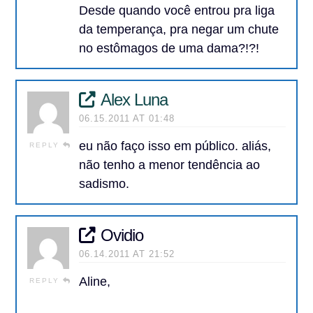
Desde quando você entrou pra liga
da temperança, pra negar um chute
no estômagos de uma dama?!?!
Alex Luna
06.15.2011 AT 01:48
eu não faço isso em público. aliás,
REPLY
não tenho a menor tendência ao
sadismo.
Ovidio
06.14.2011 AT 21:52
Aline,
REPLY