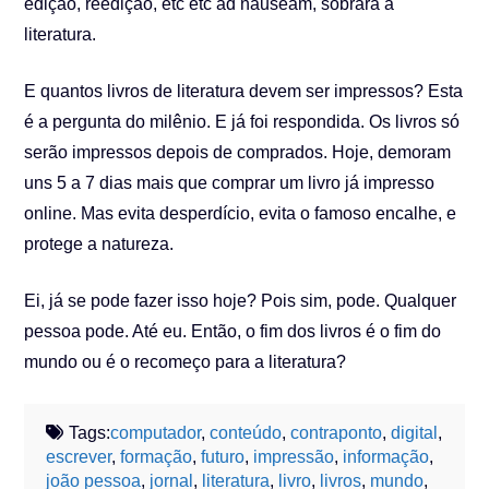
edição, reedição, etc etc ad nauseam, sobrará a
literatura.
E quantos livros de literatura devem ser impressos? Esta
é a pergunta do milênio. E já foi respondida. Os livros só
serão impressos depois de comprados. Hoje, demoram
uns 5 a 7 dias mais que comprar um livro já impresso
online. Mas evita desperdício, evita o famoso encalhe, e
protege a natureza.
Ei, já se pode fazer isso hoje? Pois sim, pode. Qualquer
pessoa pode. Até eu. Então, o fim dos livros é o fim do
mundo ou é o recomeço para a literatura?
Tags:
computador
,
conteúdo
,
contraponto
,
digital
,
escrever
,
formação
,
futuro
,
impressão
,
informação
,
joão pessoa
,
jornal
,
literatura
,
livro
,
livros
,
mundo
,