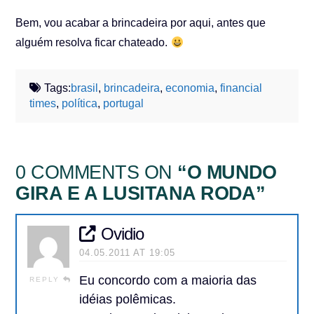
Bem, vou acabar a brincadeira por aqui, antes que
alguém resolva ficar chateado.
Tags:
brasil
,
brincadeira
,
economia
,
financial
times
,
política
,
portugal
0 COMMENTS ON
“O MUNDO
GIRA E A LUSITANA RODA”
Ovidio
04.05.2011 AT 19:05
Eu concordo com a maioria das
REPLY
idéias polêmicas.