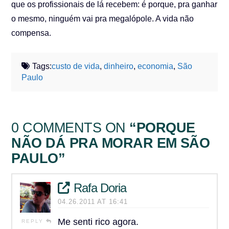
que os profissionais de lá recebem: é porque, pra ganhar
o mesmo, ninguém vai pra megalópole. A vida não
compensa.
Tags:
custo de vida
,
dinheiro
,
economia
,
São
Paulo
0 COMMENTS ON
“PORQUE
NÃO DÁ PRA MORAR EM SÃO
PAULO”
Rafa Doria
04.26.2011 AT 16:41
Me senti rico agora.
REPLY