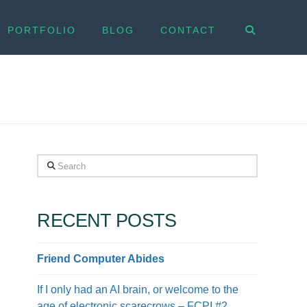
PORTFOLIO
BLOG
CONTACT
Search
RECENT POSTS
Friend Computer Abides
If I only had an AI brain, or welcome to the
age of electronic scarecrows – FCPI #2